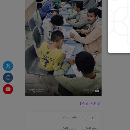
شاهد ايضا
تقرير السنوي لعام 2025
نصنع البهجة.. ونرسم البهجة