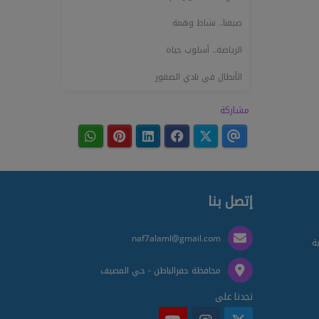
صيفنا.. نشاط وهمة
الرياضة.. أسلوب حياة
الأبطال في نادي الصقور
مشاركة
إتصل بنا
naf7alaml@gmail.com
ية
محافظة حفرالباطن - حي المصيف
تجدنا على